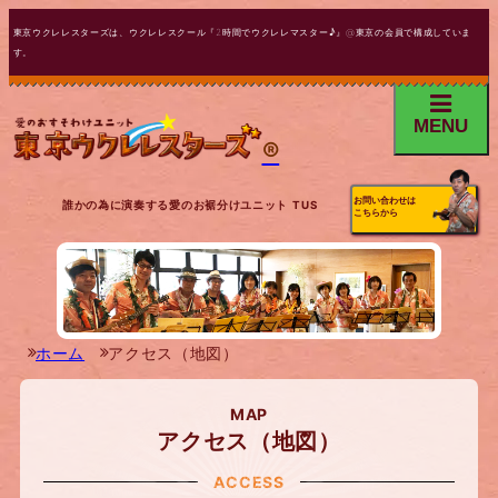
東京ウクレレスターズは、ウクレレスクール『2時間でウクレレマスター♪』@東京の会員で構成していま
す。
MENU
®
お問い合わせは
誰かの為に演奏する愛のお裾分けユニット TUS
こちらから
ホーム
アクセス（地図）
MAP
アクセス（地図）
ACCESS