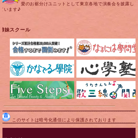
愛のお裾分けユニットとして東京各地で演奏会を披露し
ています♪
姉妹スクール
このサイトは暗号化通信により保護されております