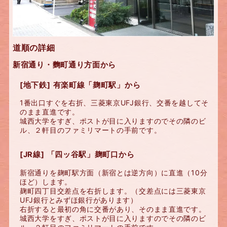
道順の詳細
新宿通り・麴町通り方面から
[地下鉄] 有楽町線「麹町駅」から
1番出口すぐを右折、三菱東京UFJ銀行、交番を越してそ
のまま直進です。
城西大学をすぎ、ポストが目に入りますのでその隣のビ
ル、２軒目のファミリマートの手前です。
[JR線] 「四ッ谷駅」麹町口から
新宿通りを麹町駅方面（新宿とは逆方向）に直進（10分
ほど）します。
麹町四丁目交差点を右折します。（交差点には三菱東京
UFJ銀行とみずほ銀行があります）
右折すると最初の角に交番があり、そのまま直進です。
城西大学をすぎ、ポストが目に入りますのでその隣のビ