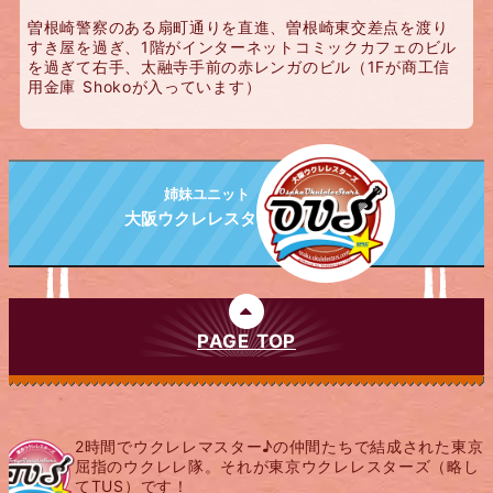
曽根崎警察のある扇町通りを直進、曽根崎東交差点を渡り
すき屋を過ぎ、1階がインターネットコミックカフェのビル
を過ぎて右手、太融寺手前の赤レンガのビル（1Fが商工信
用金庫 Shokoが入っています）
姉妹ユニット
大阪ウクレレスターズ
PAGE TOP
2時間でウクレレマスター♪の仲間たちで結成された東京
屈指のウクレレ隊。それが東京ウクレレスターズ（略し
てTUS）です！