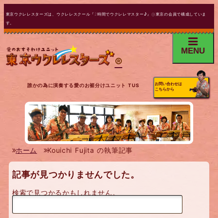
東京ウクレレスターズは、ウクレレスクール『2時間でウクレレマスター♪』@東京の会員で構成していま
す。
MENU
®
お問い合わせは
誰かの為に演奏する愛のお裾分けユニット TUS
こちらから
ホーム
Kouichi Fujita の執筆記事
記事が見つかりませんでした。
検索で見つかるかもしれません。
検
索: