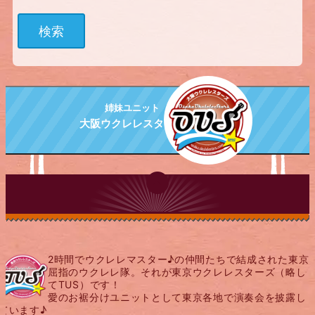
姉妹ユニット
大阪ウクレレスターズ
PAGE TOP
2時間でウクレレマスター♪の仲間たちで結成された東京
屈指のウクレレ隊。それが東京ウクレレスターズ（略し
てTUS）です！
愛のお裾分けユニットとして東京各地で演奏会を披露し
ています♪