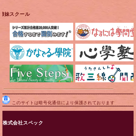
姉妹スクール
このサイトは暗号化通信により保護されております
株式会社スペック