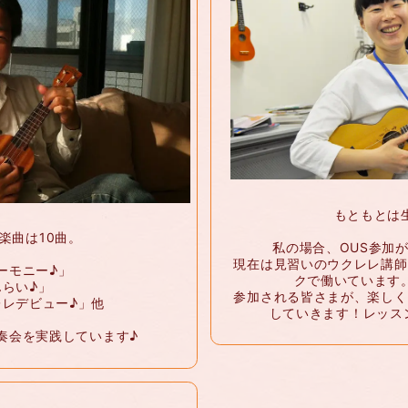
もともとは
楽曲は10曲。
私の場合、OUS参加
現在は見習いのウクレレ講師
ーモニー♪」
クで働いています
らい♪」
参加される皆さまが、楽しく
レデビュー♪」他
していきます！レッス
奏会を実践しています♪