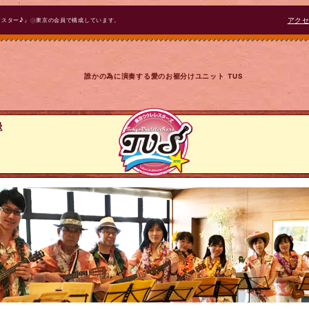
マスター♪』@東京の会員で構成しています。
アク
誰かの為に演奏する愛のお裾分けユニット TUS
録