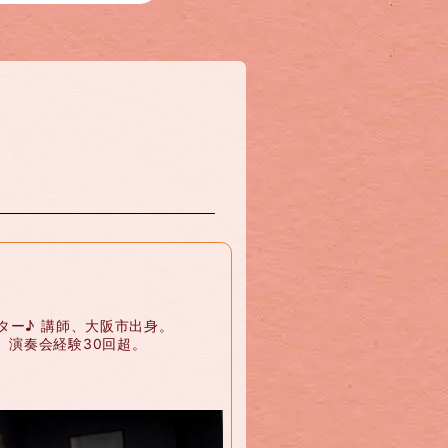
ター♪ 講師、大阪市出身。
。演奏会経験30回超。