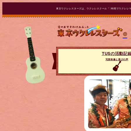
東京ウクレレスターズは、ウクレレスクール『2時間でウクレレ
®
TUSの活動記
写真映像と喜びの声