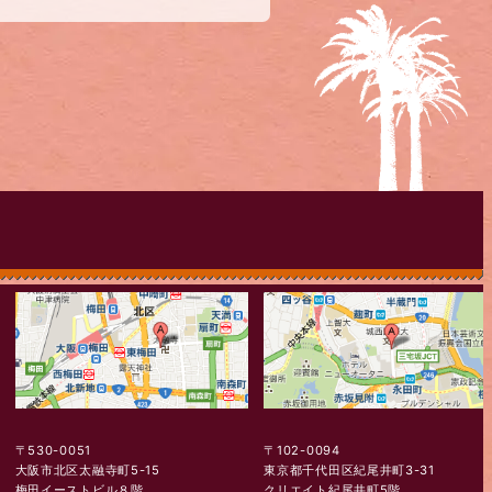
〒530-0051
〒102-0094
大阪市北区太融寺町5-15
東京都千代田区紀尾井町3-31
梅田イーストビル８階
クリエイト紀尾井町5階