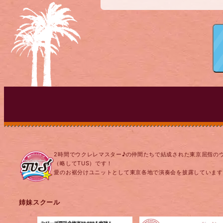
2時間でウクレレマスター♪の仲間たちで結成された東京屈指の
（略してTUS）です！
愛のお裾分けユニットとして東京各地で演奏会を披露しています
姉妹スクール