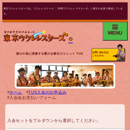
東京ウクレレスターズは、ウクレレスクール『2時間でウクレレマスター♪』@東京の会員で構成していま
す。
MENU
®
お問い合わせは
誰かの為に演奏する愛のお裾分けユニット TUS
こちらから
ホーム
TUS入会のお申込み
入会金お支払いフォーム
入会セットをプルダウンから選択してください。