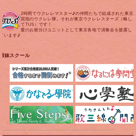
2時間でウクレレマスター♪の仲間たちで結成された東京
屈指のウクレレ隊。それが東京ウクレレスターズ（略し
てTUS）です！
愛のお裾分けユニットとして東京各地で演奏会を披露し
ています♪
姉妹スクール