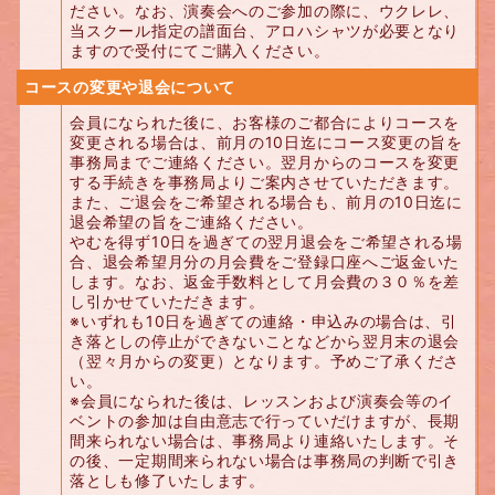
ださい。なお、演奏会へのご参加の際に、ウクレレ、
当スクール指定の譜面台、アロハシャツが必要となり
ますので受付にてご購入ください。
コースの変更や退会について
会員になられた後に、お客様のご都合によりコースを
変更される場合は、前月の10日迄にコース変更の旨を
事務局までご連絡ください。翌月からのコースを変更
する手続きを事務局よりご案内させていただきます。
また、ご退会をご希望される場合も、前月の10日迄に
退会希望の旨をご連絡ください。
やむを得ず10日を過ぎての翌月退会をご希望される場
合、退会希望月分の月会費をご登録口座へご返金いた
します。なお、返金手数料として月会費の３０％を差
し引かせていただきます。
※いずれも10日を過ぎての連絡・申込みの場合は、引
き落としの停止ができないことなどから翌月末の退会
（翌々月からの変更）となります。予めご了承くださ
い。
※会員になられた後は、レッスンおよび演奏会等のイ
ベントの参加は自由意志で行っていだけますが、長期
間来られない場合は、事務局より連絡いたします。そ
の後、一定期間来られない場合は事務局の判断で引き
落としも修了いたします。