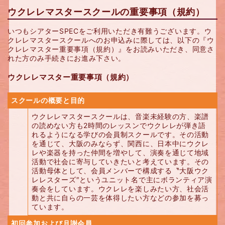
ウクレレマスタースクールの重要事項（規約）
いつもシアターSPECをご利用いただき有難うございます。ウ
クレレマスタースクールへのお申込みに際しては、以下の『ウ
クレレマスター重要事項（規約）』をお読みいただき、同意さ
れた方のみ手続きにお進み下さい。
ウクレレマスター重要事項（規約）
スクールの概要と目的
ウクレレマスタースクールは、音楽未経験の方、楽譜
の読めない方も2時間のレッスンでウクレレが弾き語
れるようになる学びの会員制スクールです。その活動
を通じて、大阪のみならず、関西に、日本中にウクレ
レや楽器を持った仲間を増やして、演奏を通じて地域
活動で社会に寄与していきたいと考えています。その
活動母体として、会員メンバーで構成する〝大阪ウク
レレスターズ″というユニット名で主にボランティア演
奏会をしています。ウクレレを楽しみたい方、社会活
動と共に自らの一芸を体得したい方などの参加を募っ
ています。
初回参加および月謝会員