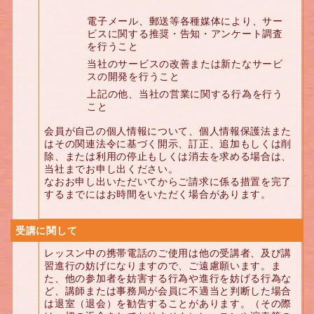
電子メール、郵送等各種媒体により、サー
ビスに関する推奨・告知・アンケート調査
を行うこと
当社のサービスの改善または新たなサービ
スの開発を行うこと
上記の他、当社の営業に関する行為を行う
こと
会員が自己の個人情報について、個人情報保護法また
はその関連法令に基づく開示、訂正、追加もしくは削
除、または利用の停止もしくは消去を求める場合は、
当社までお申し出ください。
なおお申し出いただいてからご請求に係る措置を完了
するまでにはお時間をいただく場合があります。
受講に関して
レッスン中の携帯電話のご使用は他の受講者、及び講
習進行の妨げになりますので、ご遠慮願います。ま
た、他の参加者を妨害する行為や進行を妨げる行為な
ど、講師または事務局が会員に不適当と判断した場合
は退室（退会）を勧告することがあります。（その際