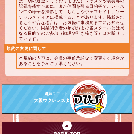
は一切の返金をしておりません）レッスンや演奏等の
記録を残すために、また仲間を募る目的等で、レッス
ン中の様子を撮影して、ちらしやウェブサイト、ソー
シャルメディアに掲載することがあります。掲載され
ると不都合な場合は、お気軽に事務局までにお知らせ
ください。同業関係者の参加および当スクールとは異
なる目的でのご参加（勧誘や引き抜き等）はお断りし
ています。
規約の変更に関して
本規約の内容は、会員の事前承諾なく変更する場合が
あることを予めご了承ください。
姉妹ユニット
大阪ウクレレスターズ
PAGE TOP