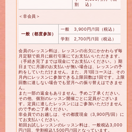
割
込）
＜非会員＞
一般
3,900円/1回（税込）
一般（都度参加）
学割
2,700円/1回（税込）
会員のレッスン料は、レッスンの出欠にかかわらず毎
月定額で前月に銀行引落にてお支払いいただきます。
（手続き完了までは現金にてお支払いください。）期
日までに月謝のお支払いが無い場合は、レッスンの予
約をしていただけません。また、月1回コースは、その
月内にレッスンに参加できる上限回数は1回です。上限
回数に達しない場合でも翌月への振り替えはできませ
ん。
また一部の返金もありません。予めご了承ください。
その他、個別のレッスン開催ごとに定員がございま
す。定員に達したレッスンにはご参加いただけません
ので予めご了承ください。
非会員でのお越しは、その都度現金（3,900円/回）に
てお支払いください。
初回お試しレッスンのレッスン料は、一般税込3,000
円/1回、学割税込1,500円/1回となっています。