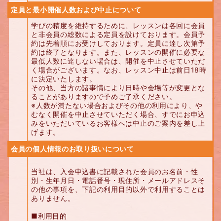
定員と最小開催人数および中止について
学びの精度を維持するために、レッスンは各回に会員
と非会員の総数による定員を設けております。会員予
約は先着順にお受けしております。定員に達し次第予
約は終了となります。また、レッスンの開催に必要な
最低人数に達しない場合は、開催を中止させていただ
く場合がございます。なお、レッスン中止は前日18時
に決定いたします。
その他、当方の諸事情により日時や会場等が変更とな
ることがありますので予めご了承ください。
※人数が満たない場合およびその他の利用により、や
むなく開催を中止させていただく場合、すでにお申込
みをいただいているお客様へは中止のご案内を差し上
げます。
会員の個人情報のお取り扱いについて
当社は、入会申込書に記載された会員のお名前・性
別・生年月日・電話番号・現住所・メールアドレスそ
の他の事項を、下記の利用目的以外で利用することは
ありません。
■利用目的