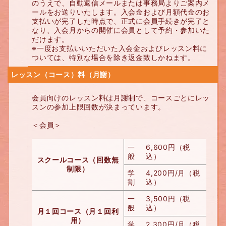
のうえで、自動返信メールまたは事務局よりご案内メ
ールをお送りいたします。入会金および月額代金のお
支払いが完了した時点で、正式に会員手続きが完了と
なり、入会月からの開催に会員として予約・参加いた
だけます。
※一度お支払いいただいた入会金およびレッスン料に
ついては、特別な場合を除き返金致しかねます。
レッスン（コース）料（月謝）
会員向けのレッスン料は月謝制で、コースごとにレッ
スンの参加上限回数が決まっています。
＜会員＞
一
6,600円（税
般
込）
スクールコース（回数無
制限）
学
4,200円/月（税
割
込）
一
3,500円（税
般
込）
月１回コース（月１回利
用）
学
2,300円/月（税