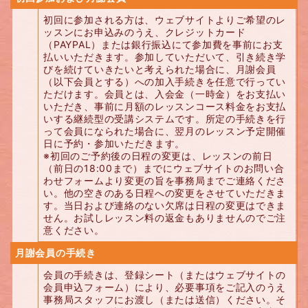
初回に参加される方は、ウェブサイトよりご希望のレ
ッスンにお申込みのうえ、クレジットカード
（PAYPAL）または銀行振込にて参加費を事前にお支
払いいただきます。参加していただいて、引き続き学
びを続けていきたいと考えられた場合に、月謝会員
（以下会員とする）への加入手続きを任意で行ってい
ただけます。会員とは、入会金（一時金）をお支払い
いただき、事前に月額のレッスンコース料金をお支払
いする継続型の受講システムです。所定の手続きを行
って会員になられた場合に、翌月のレッスン予定開催
日に予約・参加いただきます。
※初回のご予約後の日程の変更は、レッスンの前日
（前日の18:00まで）までにウェブサイトのお問い合
わせフォームより変更の旨を事務局までご連絡くださ
い。他の空きのある日程への変更をさせていただきま
す。当日および連絡のない欠席は日程の変更はできま
せん。お試しレッスン料の返金もありませんのでご注
意ください。
月謝会員の手続き
会員の手続きは、登録シート（またはウェブサイトの
会員申込フォーム）により、必要事項をご記入のうえ
事務局スタッフにお渡し（または送信）ください。そ