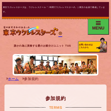
東京ウクレレスターズは、ウクレレスクール『2時間でウクレレマスター♪』@東京の会員で構成していま
す。
MENU
®
お問い合わせは
誰かの為に演奏する愛のお裾分けユニット TUS
こちらから
ホーム
参加規約
参加規約
TERMS