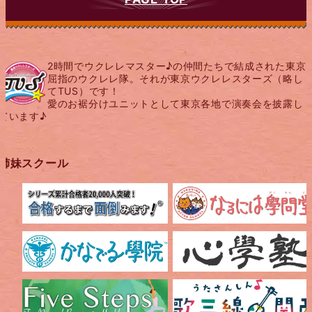
2時間でウクレレマスター♪の仲間たちで結成された東京
屈指のウクレレ隊。それが東京ウクレレスターズ（略し
てTUS）です！
愛のお裾分けユニットとして東京各地で演奏会を披露し
ています♪
姉妹スクール