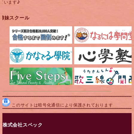
ています♪
姉妹スクール
このサイトは暗号化通信により保護されております
株式会社スペック