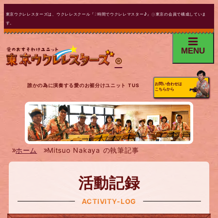
東京ウクレレスターズは、ウクレレスクール『2時間でウクレレマスター♪』@東京の会員で構成していま
す。
MENU
®
お問い合わせは
誰かの為に演奏する愛のお裾分けユニット TUS
こちらから
ホーム
Mitsuo Nakaya の執筆記事
活動記録
ACTIVITY-LOG