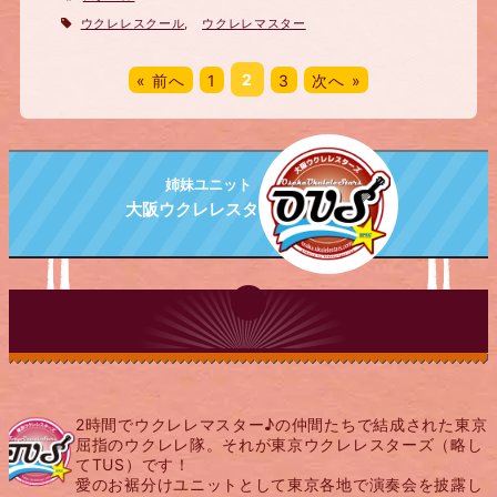
ウクレレスクール
,
ウクレレマスター
« 前へ
1
2
3
次へ »
姉妹ユニット
大阪ウクレレスターズ
PAGE TOP
2時間でウクレレマスター♪の仲間たちで結成された東京
屈指のウクレレ隊。それが東京ウクレレスターズ（略し
てTUS）です！
愛のお裾分けユニットとして東京各地で演奏会を披露し