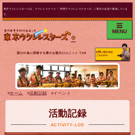
東京ウクレレスターズは、ウクレレスクール『2時間でウクレレマスター♪』@東京の会員で構成していま
す。
MENU
®
お問い合わせは
誰かの為に演奏する愛のお裾分けユニット TUS
こちらから
ホーム
活動記録
イベント
活動記録
ACTIVITY-LOG