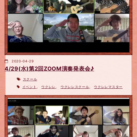
2020-04-29
4/29(水)第2回ZOOM演奏発表会♪
スクール
イベント
,
ウクレレ
,
ウクレレスクール
,
ウクレレマスター