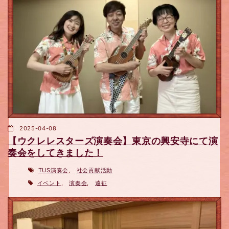
2025-04-08
【ウクレレスターズ演奏会】東京の興安寺にて演
奏会をしてきました！
TUS演奏会
,
社会貢献活動
イベント
,
演奏会
,
遠征