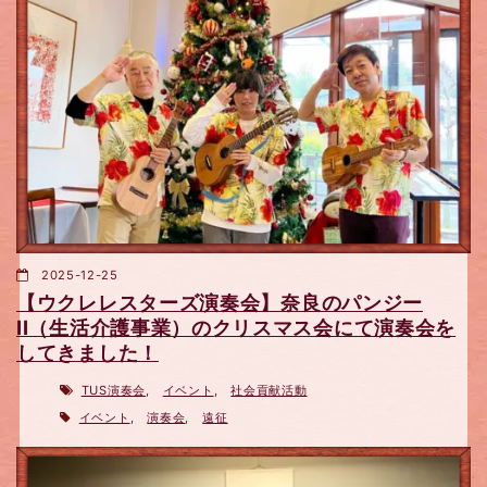
2025-12-25
【ウクレレスターズ演奏会】奈良のパンジー
II（生活介護事業）のクリスマス会にて演奏会を
してきました！
TUS演奏会
,
イベント
,
社会貢献活動
イベント
,
演奏会
,
遠征