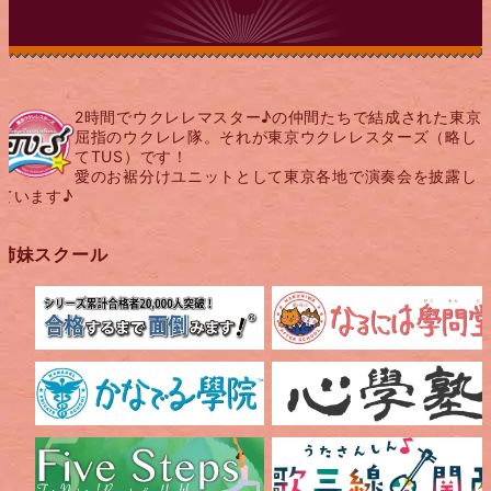
PAGE TOP
2時間でウクレレマスター♪の仲間たちで結成された東京
屈指のウクレレ隊。それが東京ウクレレスターズ（略し
てTUS）です！
愛のお裾分けユニットとして東京各地で演奏会を披露し
ています♪
姉妹スクール