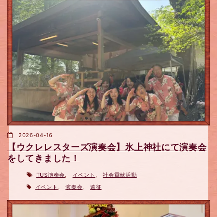
2026-04-16
【ウクレレスターズ演奏会】氷上神社にて演奏会
をしてきました！
TUS演奏会
,
イベント
,
社会貢献活動
イベント
,
演奏会
,
遠征