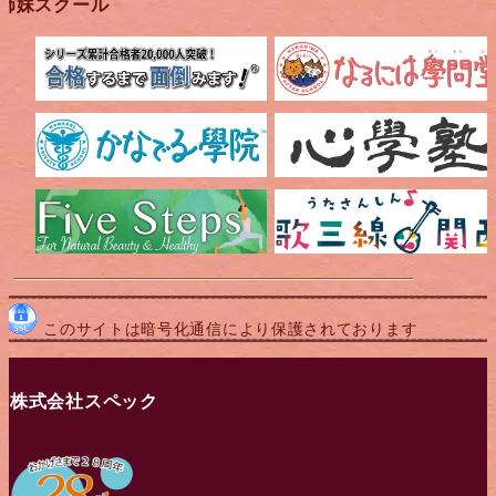
姉妹スクール
このサイトは暗号化通信により保護されております
株式会社スペック