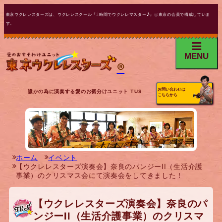
東京ウクレレスターズは、ウクレレスクール『2時間でウクレレマスター♪』@東京の会員で構成していま
す。
MENU
®
お問い合わせは
誰かの為に演奏する愛のお裾分けユニット TUS
こちらから
ホーム
イベント
【ウクレレスターズ演奏会】奈良のパンジーII（生活介護
事業）のクリスマス会にて演奏会をしてきました！
【ウクレレスターズ演奏会】奈良のパ
ンジーII（生活介護事業）のクリスマ