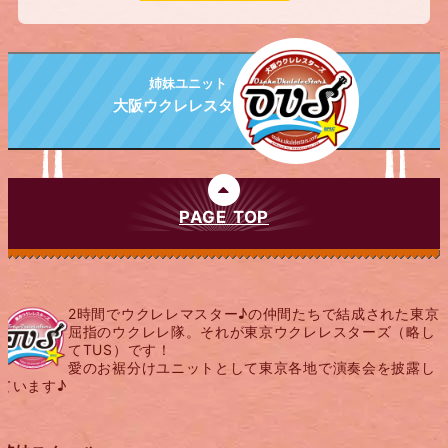
姉妹ユニット
大阪ウクレレスターズ
PAGE TOP
2時間でウクレレマスター♪の仲間たちで結成された東京
屈指のウクレレ隊。それが東京ウクレレスターズ（略し
てTUS）です！
愛のお裾分けユニットとして東京各地で演奏会を披露し
ています♪