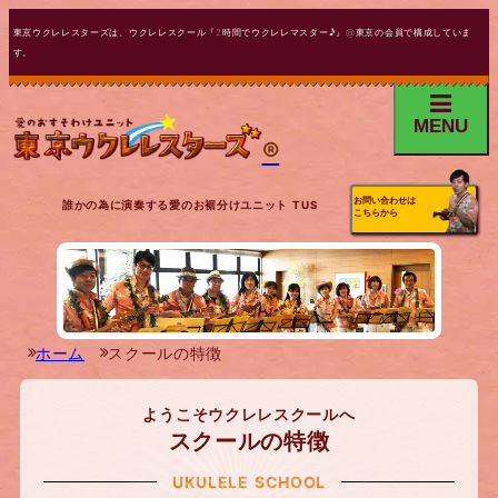
東京ウクレレスターズは、ウクレレスクール『2時間でウクレレマスター♪』@東京の会員で構成していま
す。
MENU
®
お問い合わせは
誰かの為に演奏する愛のお裾分けユニット TUS
こちらから
ホーム
スクールの特徴
ようこそウクレレスクールへ
スクールの特徴
UKULELE SCHOOL