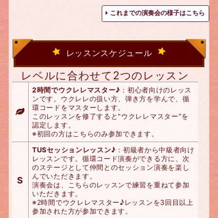
これまでの演奏会の様子はこちら
レッスンスケジュール
レベルに合わせて2つのレッスン
2時間でウクレレマスター♪
：初心者向けのレッス
ンです。ウクレレの扱い方、弾き方を学んで、循
環コードをマスターします。
このレッスンを修了すると"ウクレレマスター"を
認定します。
※初回の方はこちらのみ参加できます。
TUSセッションレッスン♪
：初級者から中級者向け
レッスンです。循環コード演奏ができる方に、次
のステージとして仲間とのセッション演奏を楽し
んでいただきます。
S
演奏会は、こちらのレッスンで練習を重ねて参加
いただきます。
※2時間でウクレレマスター♪レッスンを3回目以上
参加された方が参加できます。