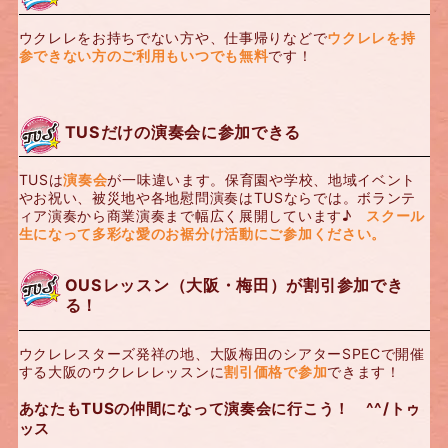
ウクレレをお持ちでない方や、仕事帰りなどで
ウクレレを持
参できない方のご利用もいつでも無料
です！
TUSだけの演奏会に参加できる
TUSは
演奏会
が一味違います。保育園や学校、地域イベント
やお祝い、被災地や各地慰問演奏はTUSならでは。ボランテ
ィア演奏から商業演奏まで幅広く展開しています♪
スクール
生になって多彩な愛のお裾分け活動にご参加ください。
OUSレッスン（大阪・梅田）が割引参加でき
る！
ウクレレスターズ発祥の地、大阪梅田のシアターSPECで開催
する大阪のウクレレレッスンに
割引価格で参加
できます！
あなたもTUSの仲間になって演奏会に行こう！ ^^/トゥ
ッス