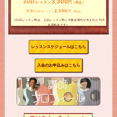
3,300
OUS1レッスン
円
（税込）
2,200
学割
円
OUS1レッスン
（税込）
（OUSレッスン料は、上記レッスン料に大阪会場代が含まれたTUS
会員料金です）
レッスンスケジュールはこちら
入会のお申込みはこちら