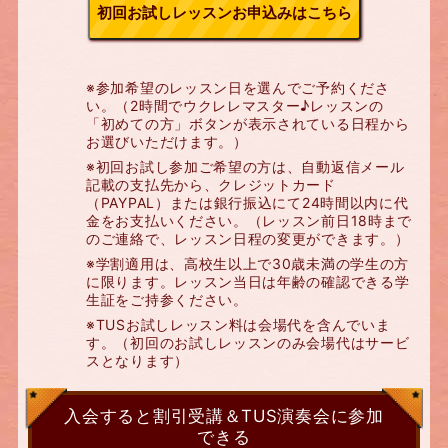
初回お試しレッスンお申込みはこちら
※参加希望のレッスン日を選んでご予約くださ
い。（2時間でウクレレマスター♪レッスンの
「初めての方」ボタンが表示されている日程から
お選びいただけます。）
※初回お試し参加ご希望の方は、自動返信メール
記載の支払先から、クレジットカード
（PAYPAL）または銀行振込にて24時間以内に代
金をお支払いください。（レッスン前日18時まで
のご連絡で、レッスン日程の変更ができます。）
※学割適用は、高校生以上で30歳未満の学生の方
に限ります。レッスン当日は年齢の確認できる学
生証をご持参ください。
※TUSお試しレッスン料は会場代を含んでいま
す。（初回のお試しレッスンのみ会場代はサービ
スとなります）
入会すると割引受講＆TUS演奏会に参加
できる