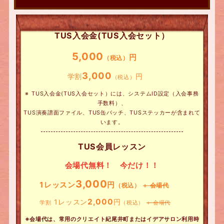
TUS入会金(TUS入会セット）
5,000
円
（税込）
3,000
学割
円
（税込）
※ TUS入会金(TUS入会セット）には、システムID設定（入会事務
手数料）、
TUS演奏譜面ファイル、TUS缶バッチ、TUSステッカーが含まれて
います。
TUS会員レッスン
会場代無料！ 今だけ！！
3,000
1レッスン
円
（税込）
+ 会場代
2,000
1レッスン
円
学割
（税込）
+ 会場代
※会場代は、常用のクリエイト紀尾井町またはイデアサロン利用時