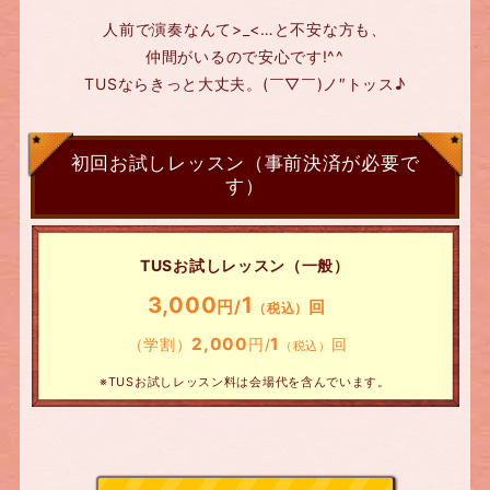
人前で演奏なんて>_<…と不安な方も、
仲間がいるので安心です!^^
TUSならきっと大丈夫。(￣▽￣)ノ″トッス♪
初回お試しレッスン（事前決済が必要で
す）
TUSお試しレッスン（一般）
3,000
1
円/
回
（税込）
2,000
1
（学割）
円/
回
（税込）
※TUSお試しレッスン料は会場代を含んでいます。