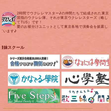
2時間でウクレレマスター♪の仲間たちで結成された東京
屈指のウクレレ隊。それが東京ウクレレスターズ（略し
てTUS）です！
愛のお裾分けユニットとして東京各地で演奏会を披露し
ています♪
姉妹スクール